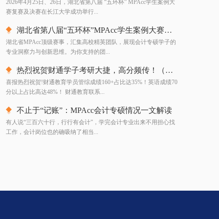
2026年4月25日、26日，湖北省第八届 “五环杯” MPAcc学生案例大
赛复赛及决赛在长江大学成功举行...
湖北省第八届“五环杯”MPAcc学生案例大赛最佳“人气王”投票已开启！
湖北省MPAcc顶级赛事，汇集高校精英团队，展现会计专硕学子的
专业洞察力与创新思维。为你支持的团...
热烈祝贺财通学子考研大捷，高分频传！（分数持续更新中~）
喜报热烈祝贺!财通教育学员管综成绩160+占比达35%！英语成绩70
分以上占比高达48%！ 财通教育联系...
不止于“记账”：MPAcc会计专硕情况一文解读
有人说“三百六十行，行行有会计”，学完会计专业出来不用担心找
工作，会计岗位也的确吸纳了相当...