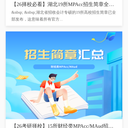
【26择校必看】湖北19所MPAcc招生简章全汇总...
&nbsp; &nbsp;湖北省招收会计专硕的19所高校招生简章已全
部发布，这意味着所有官方...
【26考研择校】15所财经类MPAcc/MAud招生简...